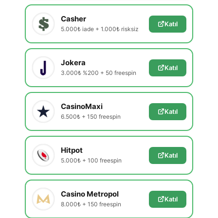
Casher
Katıl
5.000₺ iade + 1.000₺ risksiz
Jokera
Katıl
3.000₺ %200 + 50 freespin
CasinoMaxi
Katıl
6.500₺ + 150 freespin
Hitpot
Katıl
5.000₺ + 100 freespin
Casino Metropol
Katıl
8.000₺ + 150 freespin