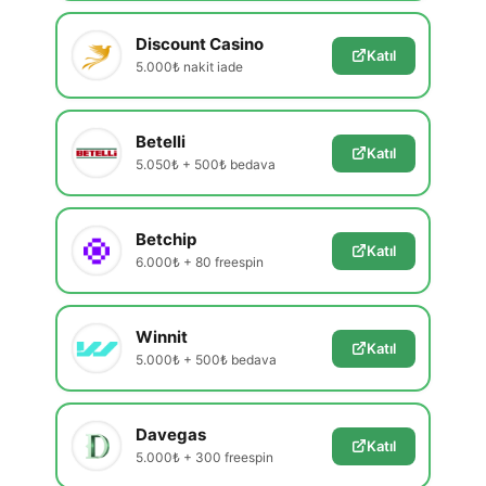
Discount Casino
Katıl
5.000₺ nakit iade
Betelli
Katıl
5.050₺ + 500₺ bedava
Betchip
Katıl
6.000₺ + 80 freespin
Winnit
Katıl
5.000₺ + 500₺ bedava
Davegas
Katıl
5.000₺ + 300 freespin