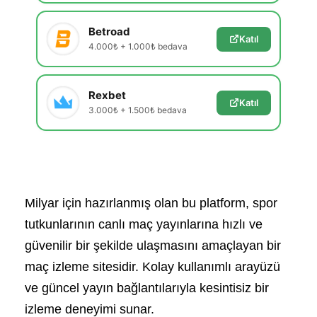
Betroad
Katıl
4.000₺ + 1.000₺ bedava
Rexbet
Katıl
3.000₺ + 1.500₺ bedava
Milyar için hazırlanmış olan bu platform, spor
tutkunlarının canlı maç yayınlarına hızlı ve
güvenilir bir şekilde ulaşmasını amaçlayan bir
maç izleme sitesidir. Kolay kullanımlı arayüzü
ve güncel yayın bağlantılarıyla kesintisiz bir
izleme deneyimi sunar.