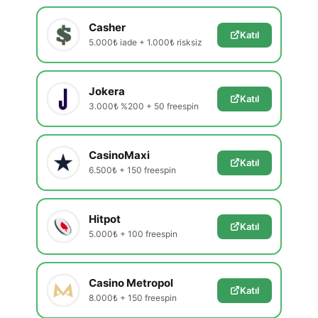
Casher
Katıl
5.000₺ iade + 1.000₺ risksiz
Jokera
Katıl
3.000₺ %200 + 50 freespin
CasinoMaxi
Katıl
6.500₺ + 150 freespin
Hitpot
Katıl
5.000₺ + 100 freespin
Casino Metropol
Katıl
8.000₺ + 150 freespin