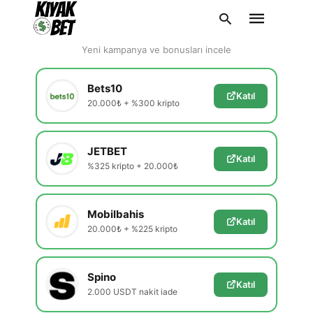
En Güvenilir Siteler
Yeni kampanya ve bonusları incele
Bets10
Katıl
20.000₺ + %300 kripto
Type
your
search
query
JETBET
and
Katıl
hit
%325 kripto + 20.000₺
enter:
Mobilbahis
Katıl
20.000₺ + %225 kripto
Spino
Katıl
2.000 USDT nakit iade