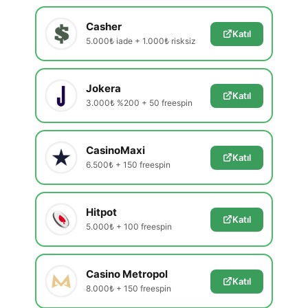
Casher
Katıl
5.000₺ iade + 1.000₺ risksiz
Jokera
Katıl
3.000₺ %200 + 50 freespin
CasinoMaxi
Katıl
6.500₺ + 150 freespin
Hitpot
Katıl
5.000₺ + 100 freespin
Casino Metropol
Katıl
8.000₺ + 150 freespin