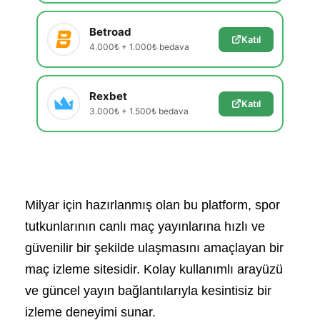
Betroad
Katıl
4.000₺ + 1.000₺ bedava
Rexbet
Katıl
3.000₺ + 1.500₺ bedava
Milyar için hazırlanmış olan bu platform, spor
tutkunlarının canlı maç yayınlarına hızlı ve
güvenilir bir şekilde ulaşmasını amaçlayan bir
maç izleme sitesidir. Kolay kullanımlı arayüzü
ve güncel yayın bağlantılarıyla kesintisiz bir
izleme deneyimi sunar.