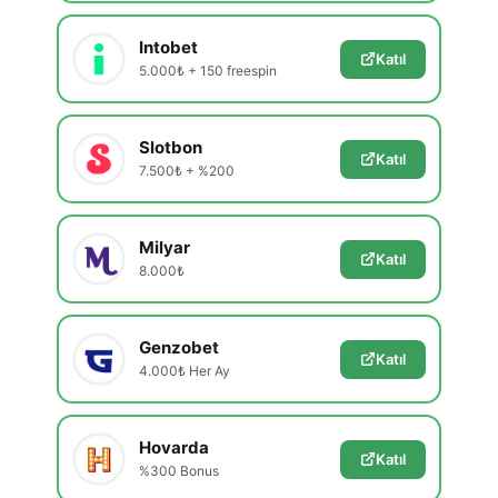
Intobet
Katıl
5.000₺ + 150 freespin
Slotbon
Katıl
7.500₺ + %200
Milyar
Katıl
8.000₺
Genzobet
Katıl
4.000₺ Her Ay
Hovarda
Katıl
%300 Bonus