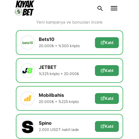
En Güvenilir Siteler
Yeni kampanya ve bonusları incele
Bets10
Katıl
20.000₺ + %300 kripto
Type
your
search
query
JETBET
and
Katıl
hit
%325 kripto + 20.000₺
enter:
Mobilbahis
Katıl
20.000₺ + %225 kripto
Spino
Katıl
2.000 USDT nakit iade