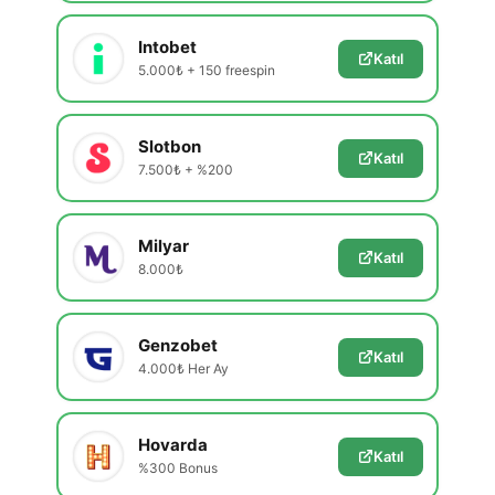
Intobet
Katıl
5.000₺ + 150 freespin
Slotbon
Katıl
7.500₺ + %200
Milyar
Katıl
8.000₺
Genzobet
Katıl
4.000₺ Her Ay
Hovarda
Katıl
%300 Bonus