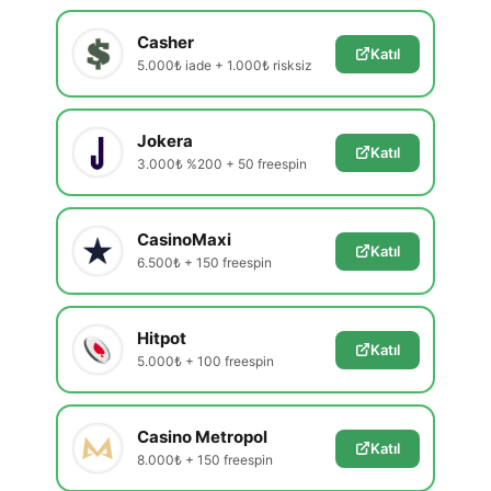
Casher
Katıl
5.000₺ iade + 1.000₺ risksiz
Jokera
Katıl
3.000₺ %200 + 50 freespin
CasinoMaxi
Katıl
6.500₺ + 150 freespin
Hitpot
Katıl
5.000₺ + 100 freespin
Casino Metropol
Katıl
8.000₺ + 150 freespin