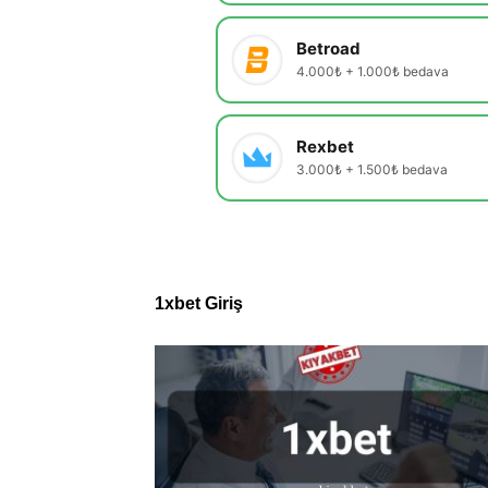
Betroad
4.000₺ + 1.000₺ bedava
Rexbet
3.000₺ + 1.500₺ bedava
1xbet Giriş