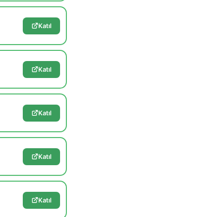
Katıl
Katıl
Katıl
Katıl
Katıl