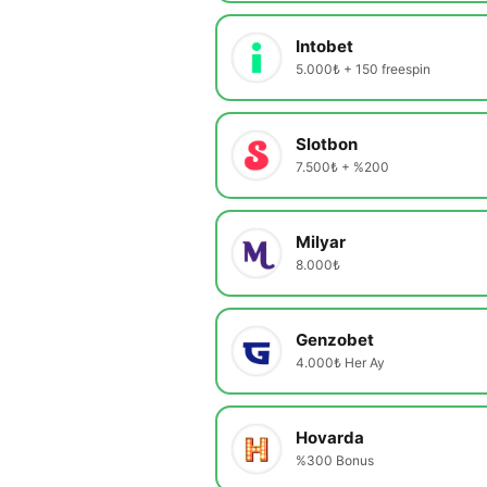
Intobet
5.000₺ + 150 freespin
Slotbon
7.500₺ + %200
Milyar
8.000₺
Genzobet
4.000₺ Her Ay
Hovarda
%300 Bonus